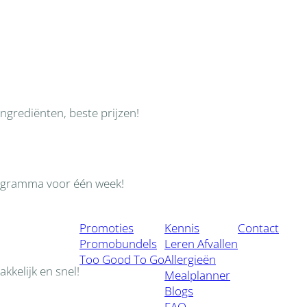
ngrediënten, beste prijzen!
ogramma voor één week!
Promoties
Kennis
Contact
Promobundels
Leren Afvallen
Too Good To Go
Allergieën
kkelijk en snel!
Mealplanner
Blogs
FAQ